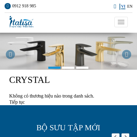
0912 918 985
VI
EN
Toggle
navigati
Previous
Ne
CRYSTAL
Không có thương hiệu nào trong danh sách.
Tiếp tục
BỘ SƯU TẬP MỚI