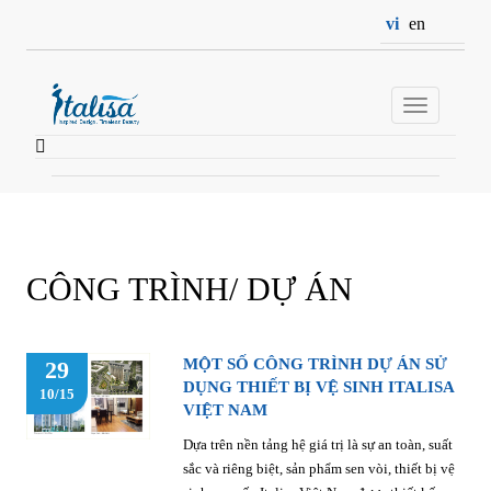
vi
en
Toggle
navigation
CÔNG TRÌNH/ DỰ ÁN
MỘT SỐ CÔNG TRÌNH DỰ ÁN SỬ
29
DỤNG THIẾT BỊ VỆ SINH ITALISA
10/15
VIỆT NAM
Dựa trên nền tảng hệ giá trị là sự an toàn, suất
sắc và riêng biệt, sản phẩm sen vòi, thiết bị vệ