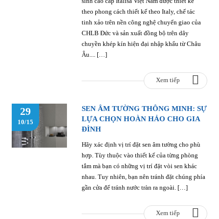
sinh cao cấp Italisa Việt Nam được thiết kế
theo phong cách thiết kế theo Italy, chế tác
tinh xảo trên nền công nghệ chuyển giao của
CHLB Đức và sản xuất đồng bộ trên dây
chuyền khép kín hiện đại nhập khẩu từ Châu
Âu.... […]
Xem tiếp
SEN ÂM TƯỜNG THÔNG MINH: SỰ
29
LỰA CHỌN HOÀN HẢO CHO GIA
10/15
ĐÌNH
Hãy xác định vị trí đặt sen âm tường cho phù
hợp. Tùy thuộc vào thiết kế của từng phòng
tắm mà bạn có những vị trí đặt vòi sen khác
nhau. Tuy nhiên, bạn nên tránh đặt chúng phía
gần cửa để tránh nước tràn ra ngoài. […]
Xem tiếp