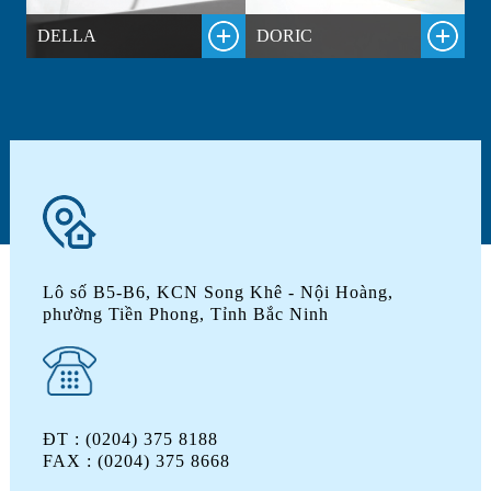
DELLA
DORIC
E
Lô số B5-B6, KCN Song Khê - Nội Hoàng,
phường Tiền Phong, Tỉnh Bắc Ninh
ĐT : (0204) 375 8188
FAX : (0204) 375 8668