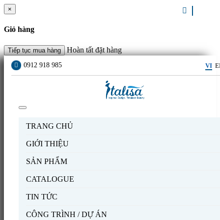
×
Giỏ hàng
Hoàn tất đặt hàng
Tiếp tục mua hàng
0912 918 985
VI
E
Toggle
navigation
TRANG CHỦ
GIỚI THIỆU
SẢN PHẨM
CATALOGUE
TIN TỨC
CÔNG TRÌNH / DỰ ÁN