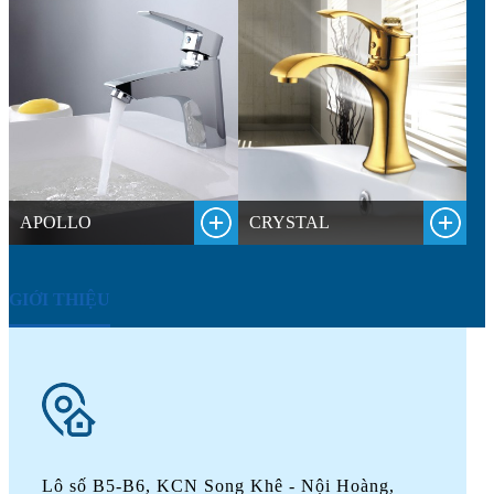
APOLLO
CRYSTAL
D
GIỚI THIỆU
Lô số B5-B6, KCN Song Khê - Nội Hoàng,