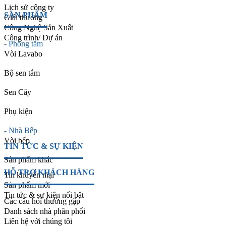
Lịch sử công ty
SẢN PHẨM
Giải thưởng
Công Nghệ Sản Xuất
Công trình/ Dự án
- Phòng tắm
Vòi Lavabo
Bộ sen tắm
Sen Cây
Phụ kiện
- Nhà Bếp
Vòi bếp
TIN TỨC & SỰ KIỆN
Sản phẩm khác
HỖ TRỢ KHÁCH HÀNG
Tin khuyến mại
Sản phẩm mới
Tin tức & sự kiện nổi bật
Các câu hỏi thường gặp
Danh sách nhà phân phối
Liên hệ với chúng tôi