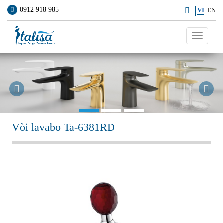
0912 918 985
VI
EN
Toggle
navigati
Previous
Ne
Vòi lavabo Ta-6381RD