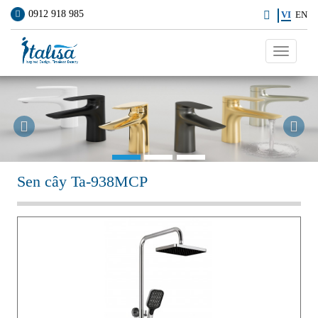
0912 918 985
VI
EN
Toggle
navigati
Previous
Ne
Sen cây Ta-938MCP